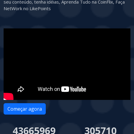
seu conteúdo, tenha idéias, Aprenda Tudo na CoinFlix, Faça
NetWork no LikePoints
Começar agora
43665969
305710