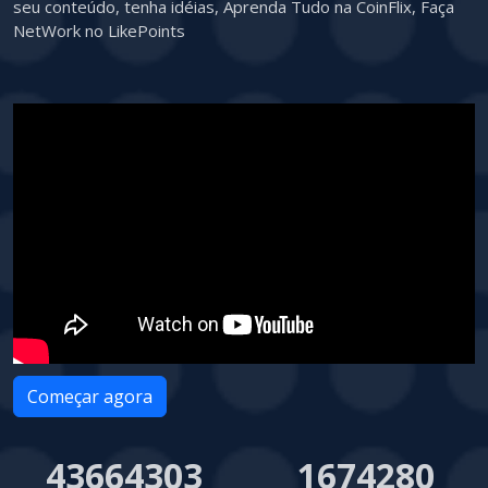
seu conteúdo, tenha idéias, Aprenda Tudo na CoinFlix, Faça
NetWork no LikePoints
Começar agora
43664303
1674280