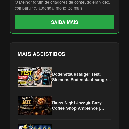
O Melhor forum de criadores de conteúdo em video,
compartilhe, aprenda, monetize mais.
SAIBA MAIS
MAIS ASSISTIDOS
Bodenstaubsauger Test:
Siemens Bodenstaubsauger
Q5.0 (VSQ5X1230)
Rainy Night Jazz 🌧️ Cozy
Coffee Shop Ambience |
Relaxing Piano & Saxophone
Instrumental