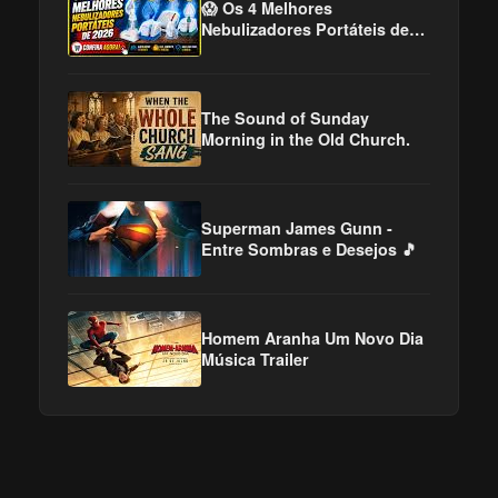
😱 Os 4 Melhores
Nebulizadores Portáteis de
2026! Qual Vale Mais a Pena?
The Sound of Sunday
Morning in the Old Church.
Superman James Gunn -
Entre Sombras e Desejos 🎵
Homem Aranha Um Novo Dia
Música Trailer