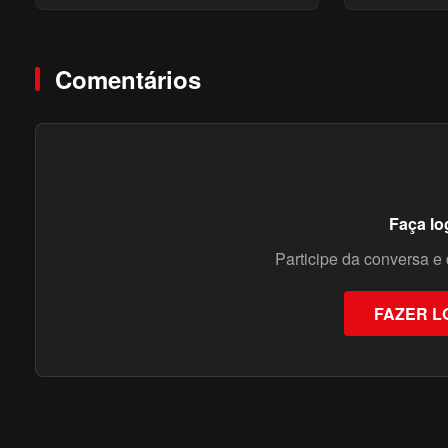
#mentalidade #sucesso
#mentalida
Comentários
Faça lo
Participe da conversa e 
FAZER L