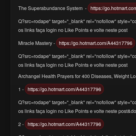
The Superabundance System -
https://go.hotmart.
Q?src=rodape" target="_blank" rel="nofollow" style="co
os links faça login no Like Points e volte neste post
Miracle Mastery -
https://go.hotmart.com/A44317796
Q?src=rodape" target="_blank" rel="nofollow" style="co
os links faça login no Like Points e volte neste post
Archangel Health Prayers for 400 Diseases, Weight
1 -
https://go.hotmart.com/A44317796
Q?src=rodape" target="_blank" rel="nofollow" style="co
os links faça login no Like Points e volte neste p
2 -
https://go.hotmart.com/A44317796