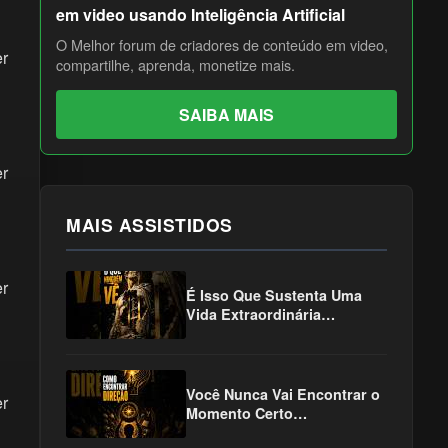
em video usando Inteligência Artificial
O Melhor forum de criadores de conteúdo em video,
er
compartilhe, aprenda, monetize mais.
SAIBA MAIS
er
MAIS ASSISTIDOS
er
É Isso Que Sustenta Uma
Vida Extraordinária
#desenvolvimentopessoal
#mentalidade #sucesso
Você Nunca Vai Encontrar o
er
Momento Certo
#desenvolvimentopessoal