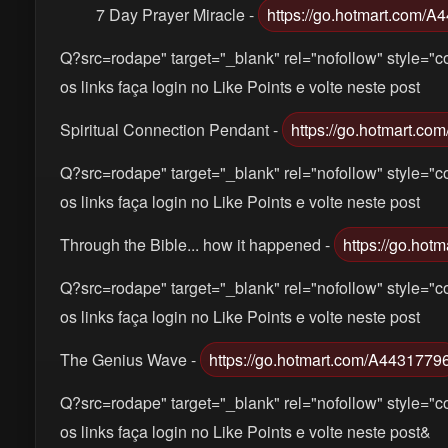
7 Day Prayer Miracle -
https://go.hotmart.com/
Q?src=rodape" target="_blank" rel="nofollow" style="co
os links faça login no Like Points e volte neste post
Spiritual Connection Pendant -
https://go.hotmart.c
Q?src=rodape" target="_blank" rel="nofollow" style="co
os links faça login no Like Points e volte neste post
Through the Bible... how it happened -
https://go.ho
Q?src=rodape" target="_blank" rel="nofollow" style="co
os links faça login no Like Points e volte neste post
The Genius Wave -
https://go.hotmart.com/A4431779
Q?src=rodape" target="_blank" rel="nofollow" style="co
os links faça login no Like Points e volte neste post&