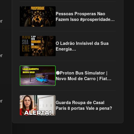
#mentalidade
Pessoas Prosperas Nao
Fazem Isso #prosperidade
er
#erros #sucesso
O Ladrão Invisível da Sua
Energia
#desenvolvimentopessoal
er
#mentalidade #psicologia
🟢Proton Bus Simulator |
Novo Mod de Carro | Fiat
Uno Mille Fire 1.3 | PBS2 PC
e Android | PBSC
er
Guarda Roupa de Casal
Paris 8 portas Vale a pena?