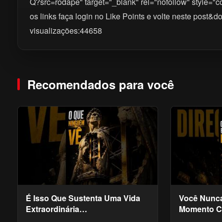
Q?src=rodape" target="_blank" rel="nofollow" style="co
os links faça login no Like Points e volte neste p
visualizações:44658
Recomendados para você
É Isso Que Sustenta Uma Vida
Você Nunca
Extraordinária
Momento C
#desenvolvimentopessoal
#desenvolv