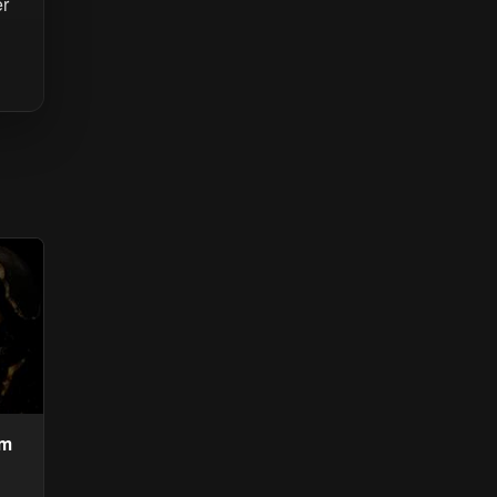
er
em