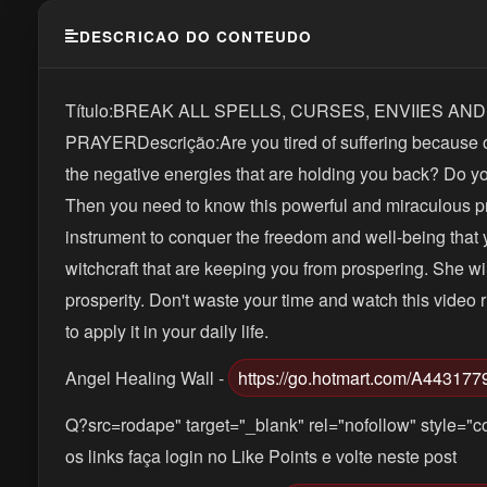
DESCRICAO DO CONTEUDO
Título:BREAK ALL SPELLS, CURSES, ENVIIES A
PRAYERDescrição:Are you tired of suffering because of s
the negative energies that are holding you back? Do you w
Then you need to know this powerful and miraculous pray
instrument to conquer the freedom and well-being that y
witchcraft that are keeping you from prospering. She wi
prosperity. Don't waste your time and watch this video 
to apply it in your daily life.
Angel Healing Wall -
https://go.hotmart.com/A443177
Q?src=rodape" target="_blank" rel="nofollow" style="co
os links faça login no Like Points e volte neste post