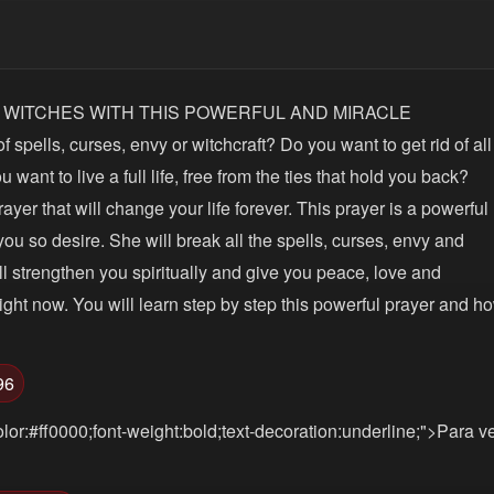
ND WITCHES WITH THIS POWERFUL AND MIRACLE
pells, curses, envy or witchcraft? Do you want to get rid of all
ant to live a full life, free from the ties that hold you back?
er that will change your life forever. This prayer is a powerful
ou so desire. She will break all the spells, curses, envy and
ll strengthen you spiritually and give you peace, love and
right now. You will learn step by step this powerful prayer and h
96
lor:#ff0000;font-weight:bold;text-decoration:underline;">Para v