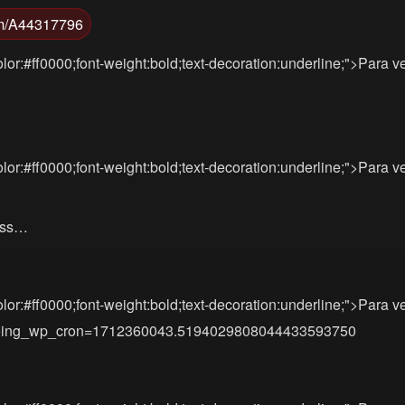
com/A44317796
lor:#ff0000;font-weight:bold;text-decoration:underline;">Para v
lor:#ff0000;font-weight:bold;text-decoration:underline;">Para v
 Loss…
lor:#ff0000;font-weight:bold;text-decoration:underline;">Para v
ost&doing_wp_cron=1712360043.5194029808044433593750