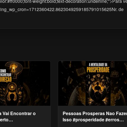
lor:#ff0000;font-weight:bold;text-decoration:underline;">Para v
ost&doing_wp_cron=1712360422.8623049259185791015625Nr. de
 Vai Encontrar o
Pessoas Prosperas Nao Faz
erto
Isso #prosperidade #erros
imentopessoal
#sucesso