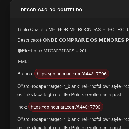
DESCRICAO DO CONTEUDO
Título:Qual é o MELHOR MICROONDAS ELECTRO
Descrição:⬇️ 𝗢𝗡𝗗𝗘 𝗖𝗢𝗠𝗣𝗥𝗔𝗥 𝗘 𝗢𝗦 𝗠𝗘𝗡𝗢𝗥𝗘𝗦 𝗣
🟠Electrolux MTO30/MT30S – 20L
➤ML:
Branco:
https://go.hotmart.com/A44317796
Q?src=rodape" target="_blank" rel="nofollow" style="co
os links faça login no Like Points e volte neste post
Inox:
https://go.hotmart.com/A44317796
Q?src=rodape" target="_blank" rel="nofollow" style="co
os links faça login no Like Points e volte neste post