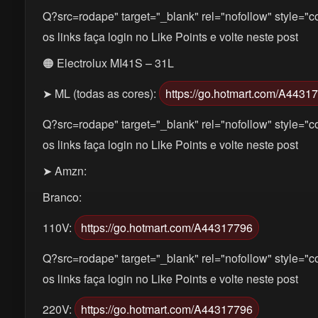
Q?src=rodape" target="_blank" rel="nofollow" style="co
os links faça login no Like Points e volte neste post
🟠 Electrolux MI41S – 31L
➤ ML (todas as cores):
https://go.hotmart.com/A4431
Q?src=rodape" target="_blank" rel="nofollow" style="co
os links faça login no Like Points e volte neste post
➤ Amzn:
Branco:
110V:
https://go.hotmart.com/A44317796
Q?src=rodape" target="_blank" rel="nofollow" style="co
os links faça login no Like Points e volte neste post
220V:
https://go.hotmart.com/A44317796