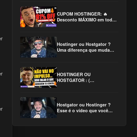
CUPOM HOSTINGER: 🔥
Desconto MÁXIMO em toda
Internet! 😱
er
Hostinger ou Hostgator ?
Uma diferença que muda
TUDO!! #hostinger
#hostgator
#hostingerouhostgator
er
HOSTINGER OU
HOSTGATOR : (
COMPROVADO!! ) em 2025 ✅
Hostgator ou Hostinger ?
er
Esse é o vídeo que você
precisa assistir !!!
#hostinger #hostgator