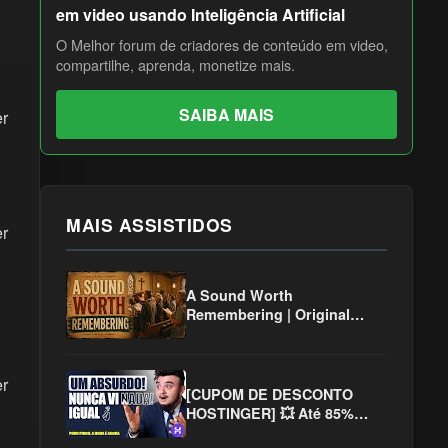
em video usando Inteligência Artificial
O Melhor forum de criadores de conteúdo em video,
compartilhe, aprenda, monetize mais.
SAIBA MAIS
er
MAIS ASSISTIDOS
er
A Sound Worth
Remembering | Original
Christian Hymns Inspired by
the Golden Age of Worship
er
[CUPOM DE DESCONTO
HOSTINGER] 💥 Até 85%
OFF na Hospedagem!