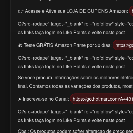
👉 Acesse e Ative sua LOJA DE CUPONS Amazon:
Q?src=rodape" target="_blank" rel="nofollow" style="co
os links faça login no Like Points e volte neste post
🎁 Teste GRÁTIS Amazon Prime por 30 dias:
https:/
Q?src=rodape" target="_blank" rel="nofollow" style="co
os links faça login no Like Points e volte neste post
Se você procura informações sobre os melhores eletrod
final. Contamos todas as variações dos produtos, mos
➤ Inscreva-se no Canal:
https://go.hotmart.com/A44
Q?src=rodape" target="_blank" rel="nofollow" style="co
os links faça login no Like Points e volte neste post
Obs.: Os produtos podem sofrer alteração de preço sem