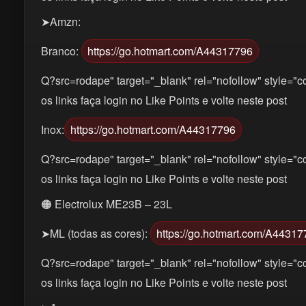
➤Amzn:
Branco:
https://go.hotmart.com/A44317796
Q?src=rodape" target="_blank" rel="nofollow" style="co
os links faça login no Like Points e volte neste post
Inox:
https://go.hotmart.com/A44317796
Q?src=rodape" target="_blank" rel="nofollow" style="co
os links faça login no Like Points e volte neste post
🟠 Electrolux ME23B – 23L
➤ML (todas as cores):
https://go.hotmart.com/A4431
Q?src=rodape" target="_blank" rel="nofollow" style="co
os links faça login no Like Points e volte neste post