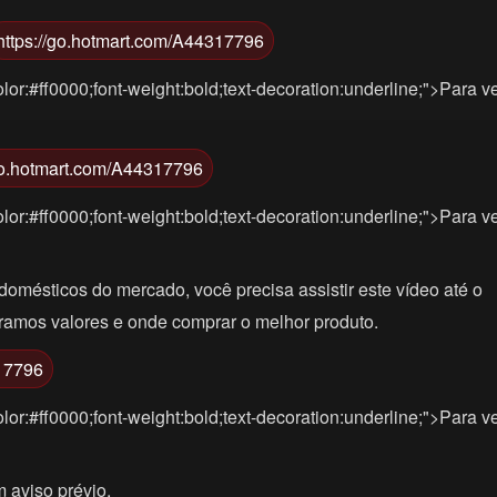
https://go.hotmart.com/A44317796
lor:#ff0000;font-weight:bold;text-decoration:underline;">Para v
/go.hotmart.com/A44317796
lor:#ff0000;font-weight:bold;text-decoration:underline;">Para v
omésticos do mercado, você precisa assistir este vídeo até o
tramos valores e onde comprar o melhor produto.
317796
lor:#ff0000;font-weight:bold;text-decoration:underline;">Para v
 aviso prévio.