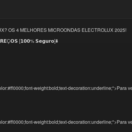
LUX? OS 4 MELHORES MICROONDAS ELECTROLUX 2025!
𝗘Ç𝗢𝗦 [𝟭𝟬𝟬% 𝗦𝗲𝗴𝘂𝗿𝗼]⬇️
lor:#ff0000;font-weight:bold;text-decoration:underline;">Para v
lor:#ff0000;font-weight:bold;text-decoration:underline;">Para v