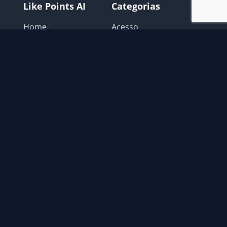
Like Points AI
Categorias
Home
Acesso
Login
Avisos Like points
Como Usar
Configurar o Navegador
Extensão
Extras
Possiveis problemas
Recomendações
Contato
📧
contato@gatocoin.com.br
© 2026 Like Points AI. Todos os direitos reservados.