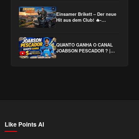
VENDA todos os DIAS
AFILIADO
Einsamer Brikett – Der neue
Hit aus dem Club! 🔥-
Deutschrap - AfroBeat
QUANTO GANHA O CANAL
JOABSON PESCADOR ? |
GANHOS REAIS 2026
Like Points AI