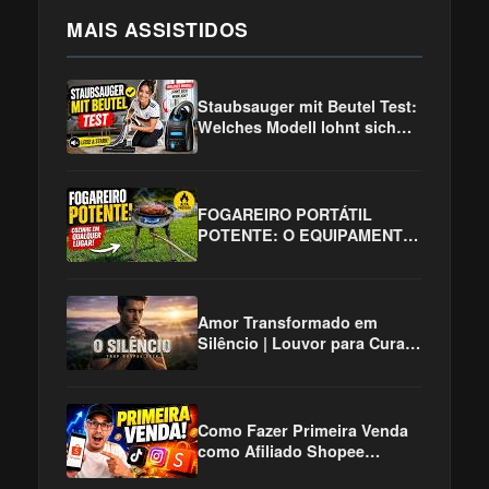
MAIS ASSISTIDOS
Staubsauger mit Beutel Test:
Welches Modell lohnt sich
wirklich?
FOGAREIRO PORTÁTIL
POTENTE: O EQUIPAMENTO
QUE VAI MUDAR SUA
PESCARIA, CAMPING E
CHURRASCO!
Amor Transformado em
Silêncio | Louvor para Curar
QUANDO O AMOR VIROU
SILÊNCIO Louvor Gospel
Emocion
Como Fazer Primeira Venda
como Afiliado Shopee
Usando Instagram TikTok