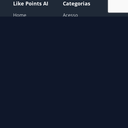
Like Points AI
Categorias
Home
Acesso
Login
Avisos Like points
Como Usar
Configurar o Navegador
Extensão
Extras
Possiveis problemas
Recomendações
Contato
📧
contato@gatocoin.com.br
© 2026 Like Points AI. Todos os direitos reservados.