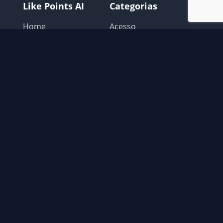
Like Points AI
Categorias
Home
Acesso
Login
Avisos Like points
Como Usar
Configurar o Navegador
Extensão
Extras
Possiveis problemas
Recomendações
Contato
📧
contato@gatocoin.com.br
© 2026 Like Points AI. Todos os direitos reservados.