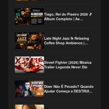
Tiago, Rei do Piseiro 2026 🎵
Álbum Completo | As
Melhores do Piseiro,
Sofrência e Barzinho
Late Night Jazz ☕ Relaxing
Coffee Shop Ambience |
Smooth Saxophone & Piano
for Sleep, Study & Work
Street Fighter (2026) Música
Trailer Legends Never Die
Dizer Não É Pecado? Quando
Ajudar Começa a DESTRUIR |
Dilemas da Fé