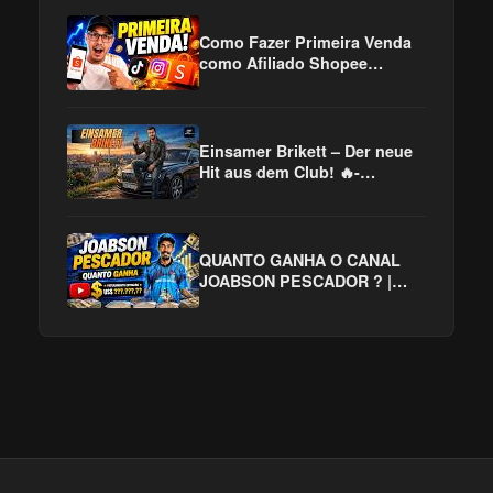
Emocion
Como Fazer Primeira Venda
como Afiliado Shopee
Usando Instagram TikTok
VENDA todos os DIAS
AFILIADO
Einsamer Brikett – Der neue
Hit aus dem Club! 🔥-
Deutschrap - AfroBeat
QUANTO GANHA O CANAL
JOABSON PESCADOR ? |
GANHOS REAIS 2026