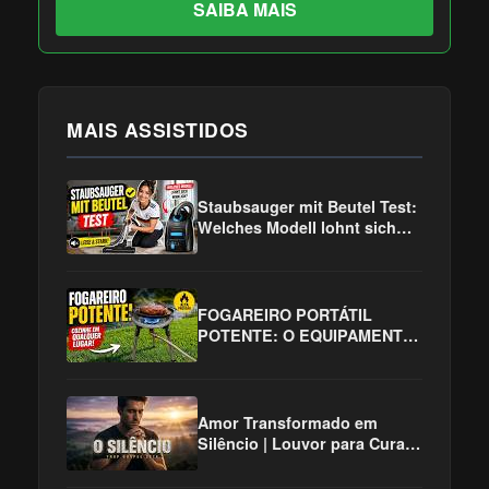
SAIBA MAIS
MAIS ASSISTIDOS
Staubsauger mit Beutel Test:
Welches Modell lohnt sich
wirklich?
FOGAREIRO PORTÁTIL
POTENTE: O EQUIPAMENTO
QUE VAI MUDAR SUA
PESCARIA, CAMPING E
CHURRASCO!
Amor Transformado em
Silêncio | Louvor para Curar
QUANDO O AMOR VIROU
SILÊNCIO Louvor Gospel