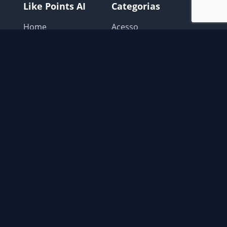
Like Points AI
Categorias
Home
Acesso
Login
Avisos Like points
Como Usar
Configurar o Navegador
Extensão
Extras
Possiveis problemas
Recomendações
Contato
📧
contato@gatocoin.com.br
© 2026 Like Points AI. Todos os direitos reservados.