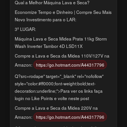
Qual a Melhor Máquina Lava e Seca?
Economize Tempo e Dinheiro | Compre Seu Mais
Novo Investimento para o LAR:
3º LUGAR:
Máquina Lava e Seca Midea Prata 11kg Storm
Wash Inverter Tambor 4D LSD11X
Compre a Lava e Seca da Midea 110V/127V na
Amazon:
https://go.hotmart.com/A44317796
Q?src=rodape" target="_blank" rel="nofollow"
style="color:#ff0000;font-weight:bold;text-
decoration:underline;">Para ver os links faça
login no Like Points e volte neste post
Compre a Lava e Seca da Midea 220V na
Amazon:
https://go.hotmart.com/A44317796