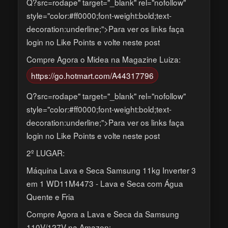
Q?src=rodape" target="_blank" rel="nofollow"
style="color:#ff0000;font-weight:bold;text-
decoration:underline;">Para ver os links faça
login no Like Points e volte neste post
Compre Agora o Midea na Magazine Luiza:
https://go.hotmart.com/A44317796
Q?src=rodape" target="_blank" rel="nofollow"
style="color:#ff0000;font-weight:bold;text-
decoration:underline;">Para ver os links faça
login no Like Points e volte neste post
2º LUGAR:
Máquina Lava e Seca Samsung 11kg Inverter 3
em 1 WD11M4473 - Lava e Seca com Água
Quente e Fria
Compre Agora a Lava e Seca da Samsung
110V/127V na Amazon: