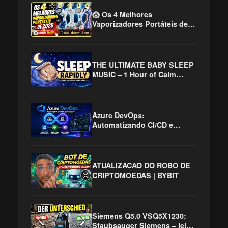
😱 Os 4 Melhores
Vaporizadores Portáteis de
2026! Adeus Roupas
Amassadas!
THE ULTIMATE BABY SLEEP
MUSIC – 1 Hour of Calm
Piano, Harp & Soft Womb
Sounds for Deep Sleep
Azure DevOps:
Automatizando CI/CD e
Acelerando a Entrega de
Software
ATUALIZACAO DO ROBO DE
CRIPTOMOEDAS | BYBIT
Siemens Q5.0 VSQ5X1230:
Staubsauger Siemens – leise,