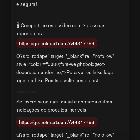
e segura!
=======
🖥️ Compartilhe este vídeo com 3 pessoas
importantes:
https://go.hotmart.com/A44317796
Q?src=rodape" target="_blank" rel="nofollow"
style="color:#ff0000;font-weight:bold;text-
decoration:underline;">Para ver os links faça
login no Like Points e volte neste post
=======
Se inscreva no meu canal e conheça outras
indicações de produtos incríveis:
https://go.hotmart.com/A44317796
Q?src=rodape" target="_blank" rel="nofollow"