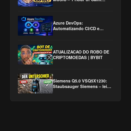
Piano, Harp & Soft Womb
Sounds for Deep Sleep
Azure DevOps:
Automatizando CI/CD e
Acelerando a Entrega de
Software
ATUALIZACAO DO ROBO DE
CRIPTOMOEDAS | BYBIT
Siemens Q5.0 VSQ5X1230:
Staubsauger Siemens – leise,
stark & ideal bei Tierhaaren!