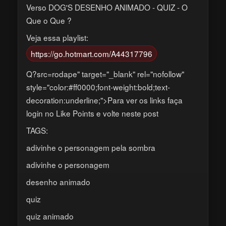
Verso DOG'S DESENHO ANIMADO - QUIZ - O
Que o Que ?
Veja essa playlist:
https://go.hotmart.com/A44317796
Q?src=rodape" target="_blank" rel="nofollow"
style="color:#ff0000;font-weight:bold;text-
decoration:underline;">Para ver os links faça
login no Like Points e volte neste post
TAGS:
adivinhe o personagem pela sombra
adivinhe o personagem
desenho animado
quiz
quiz animado