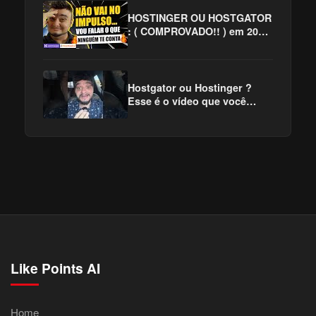
#hostingerouhostgator
HOSTINGER OU HOSTGATOR
: ( COMPROVADO!! ) em 2025
✅
Hostgator ou Hostinger ?
Esse é o vídeo que você
precisa assistir !!! #hostinger
#hostgator
Like Points AI
Home