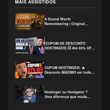
MAIS ASSISTIDOS
A Sound Worth
Remembering | Original
Christian Hymns Inspired by
the Golden Age of Worship
[CUPOM DE DESCONTO
HOSTINGER] 💥 Até 85% OFF
na Hospedagem!
CUPOM HOSTINGER: 🔥
Desconto MÁXIMO em toda
Internet! 😱
Hostinger ou Hostgator ?
Uma diferença que muda
TUDO!! #hostinger
#hostgator