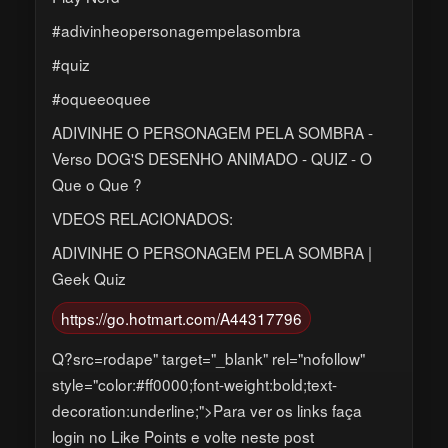
#adivinheopersonagempelasombra
#quiz
#oqueeoquee
ADIVINHE O PERSONAGEM PELA SOMBRA -
Verso DOG'S DESENHO ANIMADO - QUIZ - O
Que o Que ?
VDEOS RELACIONADOS:
ADIVINHE O PERSONAGEM PELA SOMBRA |
Geek Quiz
https://go.hotmart.com/A44317796
Q?src=rodape" target="_blank" rel="nofollow"
style="color:#ff0000;font-weight:bold;text-
decoration:underline;">Para ver os links faça
login no Like Points e volte neste post