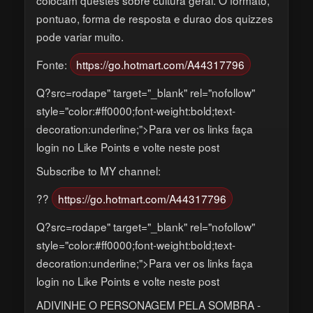
pontuao, forma de resposta e durao dos quizzes
pode variar muito.
Fonte:
https://go.hotmart.com/A44317796
Q?src=rodape" target="_blank" rel="nofollow"
style="color:#ff0000;font-weight:bold;text-
decoration:underline;">Para ver os links faça
login no Like Points e volte neste post
Subscribe to MY channel:
??
https://go.hotmart.com/A44317796
Q?src=rodape" target="_blank" rel="nofollow"
style="color:#ff0000;font-weight:bold;text-
decoration:underline;">Para ver os links faça
login no Like Points e volte neste post
ADIVINHE O PERSONAGEM PELA SOMBRA -