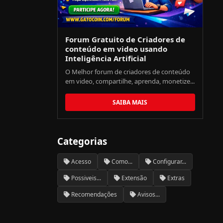
Forum Gratuito de Criadores de
conteúdo em video usando
Inteligência Artificial
O Melhor forum de criadores de conteúdo
em video, compartilhe, aprenda, monetize...
SAIBA MAIS
Categorias
Acesso
Como...
Configurar...
Possiveis...
Extensão
Extras
Recomendações
Avisos...