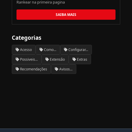
Rankear na primeira pagina
SAIBA MAIS
Categorias
Acesso
Como...
Configurar...
Possiveis...
Extensão
Extras
Recomendações
Avisos...