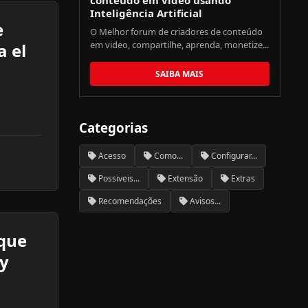
conteúdo em video usando
Inteligência Artificial
e
O Melhor forum de criadores de conteúdo
em video, compartilhe, aprenda, monetize...
a el
SAIBA MAIS
Categorias
Acesso
Como...
Configurar...
Possiveis...
Extensão
Extras
Recomendações
Avisos...
 que
 y