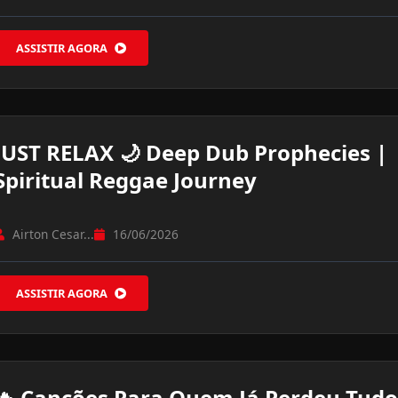
ASSISTIR AGORA
JUST RELAX 🌙 Deep Dub Prophecies |
Spiritual Reggae Journey
Airton Cesar...
16/06/2026
ASSISTIR AGORA
🔥 Canções Para Quem Já Perdeu Tudo