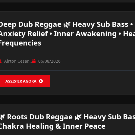
Deep Dub Reggae 🌿 Heavy Sub Bass •
Anxiety Relief • Inner Awakening • He
Frequencies
Airton Cesar...
06/08/2026
ASSISTIR AGORA
🌿 Roots Dub Reggae 🌿 Heavy Sub Bas
Chakra Healing & Inner Peace