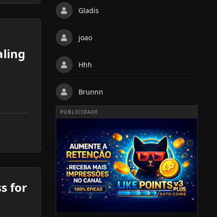
Gladis
joao
aling
Hhh
Brunnn
PUBLICIDADE
s for