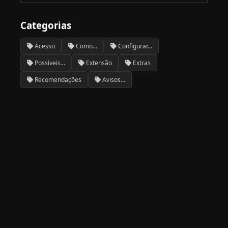
Categorias
Acesso
Como...
Configurar...
Possiveis...
Extensão
Extras
Recomendações
Avisos...